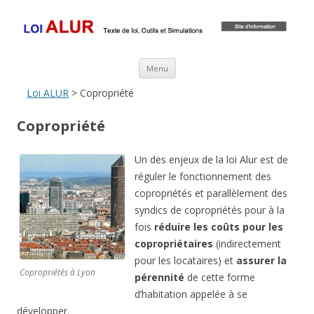
Loi ALUR
Le texte, les amendements, les outils, tout savoir sur le projet de loi
ALUR
Aller au contenu principal
Menu
Loi ALUR
> Copropriété
Copropriété
Un des enjeux de la loi Alur est de
réguler le fonctionnement des
copropriétés et parallèlement des
syndics de copropriétés pour à la
fois
réduire les coûts pour les
copropriétaires
(indirectement
pour les locataires) et
assurer la
Copropriétés à Lyon
pérennité
de cette forme
d’habitation appelée à se
développer.