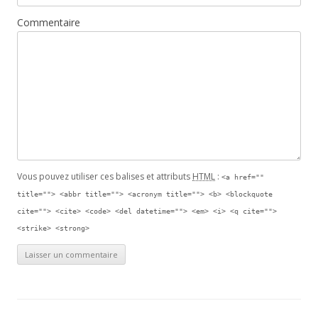
Commentaire
Vous pouvez utiliser ces balises et attributs
HTML
:
<a href=""
title=""> <abbr title=""> <acronym title=""> <b> <blockquote
cite=""> <cite> <code> <del datetime=""> <em> <i> <q cite="">
<strike> <strong>