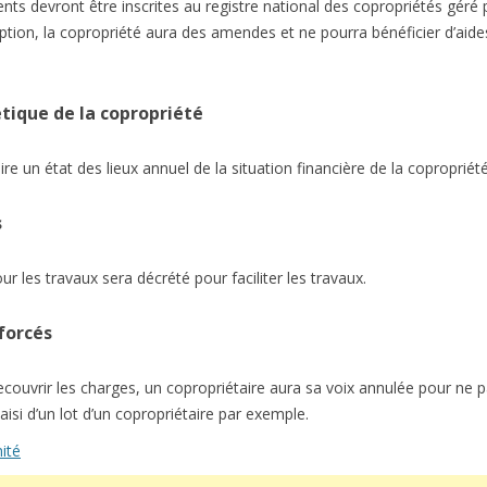
ts devront être inscrites au registre national des copropriétés géré 
iption, la copropriété aura des amendes et ne pourra bénéficier d’aide
étique de la copropriété
re un état des lieux annuel de la situation financière de la copropriété 
s
 les travaux sera décrété pour faciliter les travaux.
forcés
couvrir les charges, un copropriétaire aura sa voix annulée pour ne 
i d’un lot d’un copropriétaire par exemple.
mité