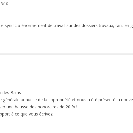
 3:10
Le syndic a énormément de travail sur des dossiers travaux, tant en g
 les Bains
e générale annuelle de la copropriété et nous a été présenté la nouve
sser une hausse des honoraires de 20 % ! .
apport à ce que vous écrivez.