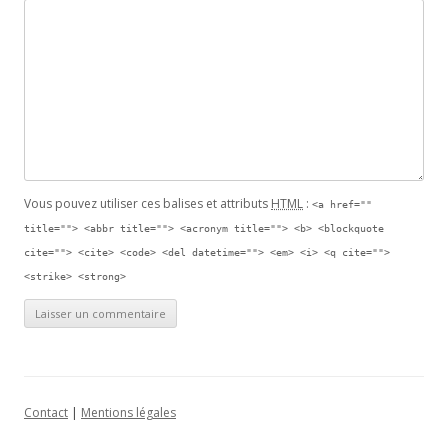
Vous pouvez utiliser ces balises et attributs
HTML
:
<a href=""
title=""> <abbr title=""> <acronym title=""> <b> <blockquote
cite=""> <cite> <code> <del datetime=""> <em> <i> <q cite="">
<strike> <strong>
Contact
|
Mentions légales