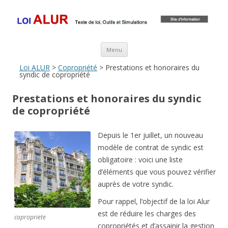
Loi ALUR
Le texte, les amendements, les outils, tout savoir sur le projet de loi
ALUR
Aller au contenu principal
Menu
Loi ALUR
>
Copropriété
> Prestations et honoraires du
syndic de copropriété
Prestations et honoraires du syndic
de copropriété
Depuis le 1er juillet, un nouveau
modèle de contrat de syndic est
obligatoire : voici une liste
d’éléments que vous pouvez vérifier
auprès de votre syndic.
Pour rappel, l’objectif de la loi Alur
est de réduire les charges des
copropriete
copropriétés et d’assainir la gestion