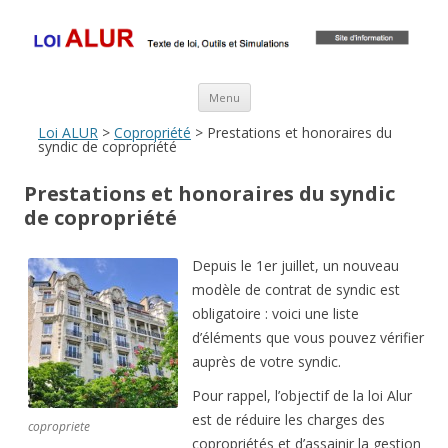
Loi ALUR
Le texte, les amendements, les outils, tout savoir sur le projet de loi
ALUR
Aller au contenu principal
Menu
Loi ALUR
>
Copropriété
> Prestations et honoraires du
syndic de copropriété
Prestations et honoraires du syndic
de copropriété
Depuis le 1er juillet, un nouveau
modèle de contrat de syndic est
obligatoire : voici une liste
d’éléments que vous pouvez vérifier
auprès de votre syndic.
Pour rappel, l’objectif de la loi Alur
est de réduire les charges des
copropriete
copropriétés et d’assainir la gestion