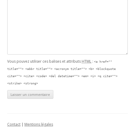
Vous pouvez utiliser ces balises et attributs
HTML
:
<a href=""
title=""> <abbr title=""> <acronym title=""> <b> <blockquote
cite=""> <cite> <code> <del datetime=""> <em> <i> <q cite="">
<strike> <strong>
Contact
|
Mentions légales