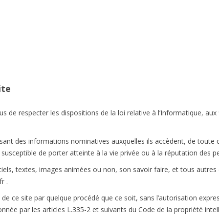
ite
s de respecter les dispositions de la loi relative à l’Informatique, aux f
sant des informations nominatives auxquelles ils accèdent, de toute co
susceptible de porter atteinte à la vie privée ou à la réputation des 
iciels, textes, images animées ou non, son savoir faire, et tous autre
r .
 de ce site par quelque procédé que ce soit, sans l’autorisation express
nnée par les articles L.335-2 et suivants du Code de la propriété intell