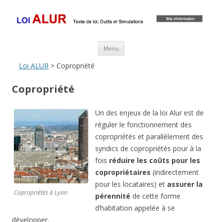
Loi ALUR
Le texte, les amendements, les outils, tout savoir sur le projet de loi
ALUR
Aller au contenu principal
Menu
Loi ALUR
> Copropriété
Copropriété
Un des enjeux de la loi Alur est de
réguler le fonctionnement des
copropriétés et parallèlement des
syndics de copropriétés pour à la
fois
réduire les coûts pour les
copropriétaires
(indirectement
pour les locataires) et
assurer la
Copropriétés à Lyon
pérennité
de cette forme
d’habitation appelée à se
développer.