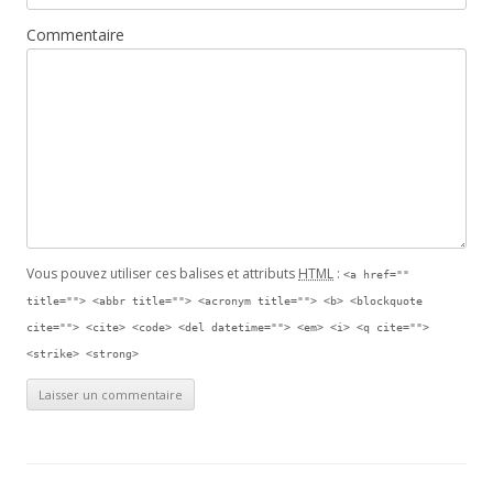
Commentaire
Vous pouvez utiliser ces balises et attributs
HTML
:
<a href=""
title=""> <abbr title=""> <acronym title=""> <b> <blockquote
cite=""> <cite> <code> <del datetime=""> <em> <i> <q cite="">
<strike> <strong>