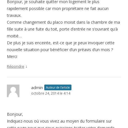
Bonjour, je souhaite quitter mon logement le plus
rapidement possible car mon propriétaire ne fait aucun
travaux.
Comme changement du placo moisit dans la chambre de ma
fille suite à une fuite du toit, porte d’entrée ne s’ouvrant qu’à
moitié…
De plus je suis enceinte, est-ce que je peux invoquer cette
nouvelle situation pour bénéficier d’un préavis d’un mois ?
Merci
↓
Répondre
admin
Auteur de l’article
octobre 24, 2014 le 4:14
Bonjour,
Indiquez-nous où vous vivez au moyen du formulaire sur
cette page pour que nous puissions traiter votre demande.