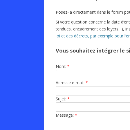
Posez-la directement dans le forum pour
Si votre question concerne la date d’ent
tendues, encadrement des loyers…), ins
loi et des décrets, par exemple pour l’e
Vous souhaitez intégrer le s
Nom:
*
Adresse e-mail:
*
Sujet:
*
Message:
*