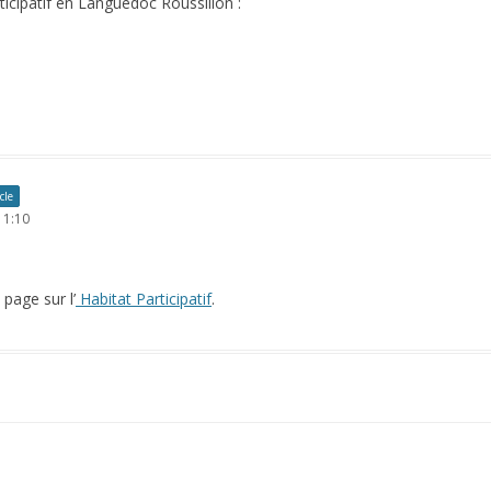
rticipatif en Languedoc Roussillon :
cle
 1:10
 page sur l’
Habitat Participatif
.