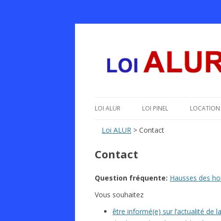
Le texte, les amendements, les outils, tout 
Loi ALUR
LOI ALUR
LOI PINEL
LOCATION 
Loi ALUR
> Contact
Contact
Question fréquente:
Hausses des hon
Vous souhaitez
être informé(e) sur l’actualité de 