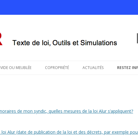
savoir sur le projet de loi ALUR
Aller au contenu principal
VIDE OU MEUBLÉE
COPROPRIÉTÉ
ACTUALITÉS
RESTEZ IN
oraires de mon syndic, quelles mesures de la loi Alur s’appliquent?
la loi Alur (date de publication de la loi et des décrets, par exemple po