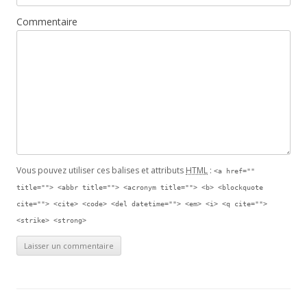
Commentaire
Vous pouvez utiliser ces balises et attributs
HTML
:
<a href=""
title=""> <abbr title=""> <acronym title=""> <b> <blockquote
cite=""> <cite> <code> <del datetime=""> <em> <i> <q cite="">
<strike> <strong>