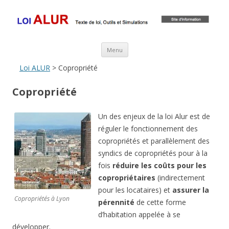
Loi ALUR
Le texte, les amendements, les outils, tout savoir sur le projet de loi
ALUR
Aller au contenu principal
Menu
Loi ALUR
> Copropriété
Copropriété
Un des enjeux de la loi Alur est de
réguler le fonctionnement des
copropriétés et parallèlement des
syndics de copropriétés pour à la
fois
réduire les coûts pour les
copropriétaires
(indirectement
pour les locataires) et
assurer la
Copropriétés à Lyon
pérennité
de cette forme
d’habitation appelée à se
développer.