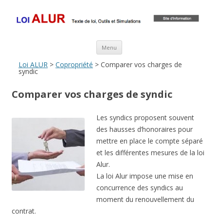
Loi ALUR
Le texte, les amendements, les outils, tout savoir sur le projet de loi
ALUR
Aller au contenu principal
Menu
Loi ALUR
>
Copropriété
> Comparer vos charges de
syndic
Comparer vos charges de syndic
Les syndics proposent souvent
des hausses d’honoraires pour
mettre en place le compte séparé
et les différentes mesures de la loi
Alur.
La loi Alur impose une mise en
concurrence des syndics au
moment du renouvellement du
contrat.