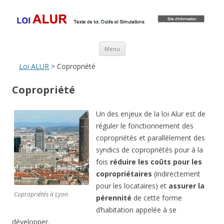
Loi ALUR
Le texte, les amendements, les outils, tout savoir sur le projet de loi
ALUR
Aller au contenu principal
Menu
Loi ALUR
> Copropriété
Copropriété
Un des enjeux de la loi Alur est de
réguler le fonctionnement des
copropriétés et parallèlement des
syndics de copropriétés pour à la
fois
réduire les coûts pour les
copropriétaires
(indirectement
pour les locataires) et
assurer la
Copropriétés à Lyon
pérennité
de cette forme
d’habitation appelée à se
développer.