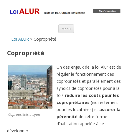
Loi ALUR
Le texte, les amendements, les outils, tout savoir sur le projet de loi
ALUR
Aller au contenu principal
Menu
Loi ALUR
> Copropriété
Copropriété
Un des enjeux de la loi Alur est de
réguler le fonctionnement des
copropriétés et parallèlement des
syndics de copropriétés pour à la
fois
réduire les coûts pour les
copropriétaires
(indirectement
pour les locataires) et
assurer la
Copropriétés à Lyon
pérennité
de cette forme
d’habitation appelée à se
développer.