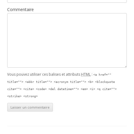
Commentaire
Vous pouvez utiliser ces balises et attributs
HTML
:
<a href=""
title=""> <abbr title=""> <acronym title=""> <b> <blockquote
cite=""> <cite> <code> <del datetime=""> <em> <i> <q cite="">
<strike> <strong>