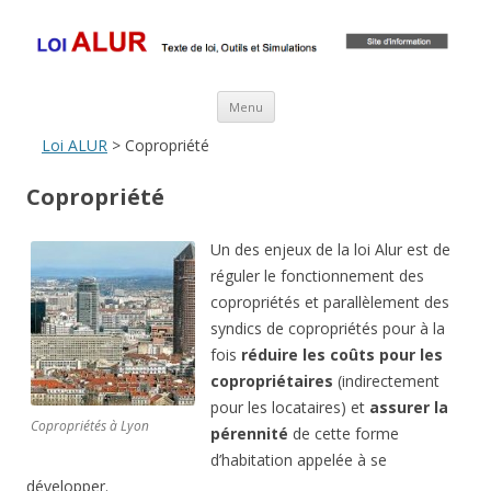
Loi ALUR
Le texte, les amendements, les outils, tout savoir sur le projet de loi
ALUR
Aller au contenu principal
Menu
Loi ALUR
> Copropriété
Copropriété
Un des enjeux de la loi Alur est de
réguler le fonctionnement des
copropriétés et parallèlement des
syndics de copropriétés pour à la
fois
réduire les coûts pour les
copropriétaires
(indirectement
pour les locataires) et
assurer la
Copropriétés à Lyon
pérennité
de cette forme
d’habitation appelée à se
développer.