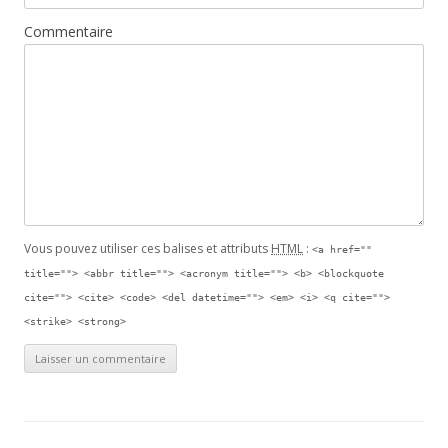
Commentaire
Vous pouvez utiliser ces balises et attributs
HTML
:
<a href=""
title=""> <abbr title=""> <acronym title=""> <b> <blockquote
cite=""> <cite> <code> <del datetime=""> <em> <i> <q cite="">
<strike> <strong>