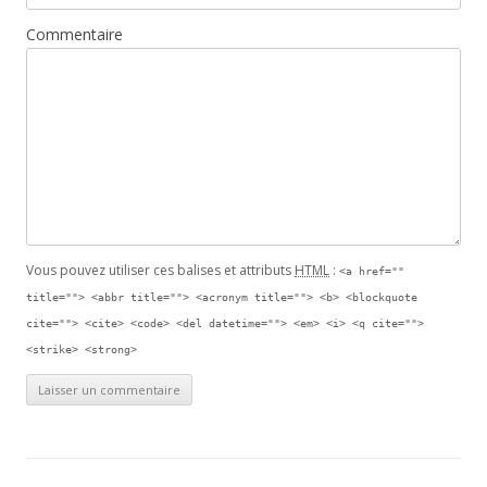
Commentaire
Vous pouvez utiliser ces balises et attributs
HTML
:
<a href=""
title=""> <abbr title=""> <acronym title=""> <b> <blockquote
cite=""> <cite> <code> <del datetime=""> <em> <i> <q cite="">
<strike> <strong>