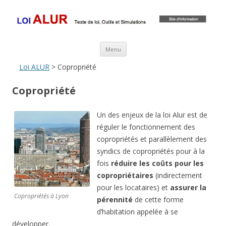
Loi ALUR
Le texte, les amendements, les outils, tout savoir sur le projet de loi
ALUR
Aller au contenu principal
Menu
Loi ALUR
> Copropriété
Copropriété
Un des enjeux de la loi Alur est de
réguler le fonctionnement des
copropriétés et parallèlement des
syndics de copropriétés pour à la
fois
réduire les coûts pour les
copropriétaires
(indirectement
pour les locataires) et
assurer la
Copropriétés à Lyon
pérennité
de cette forme
d’habitation appelée à se
développer.