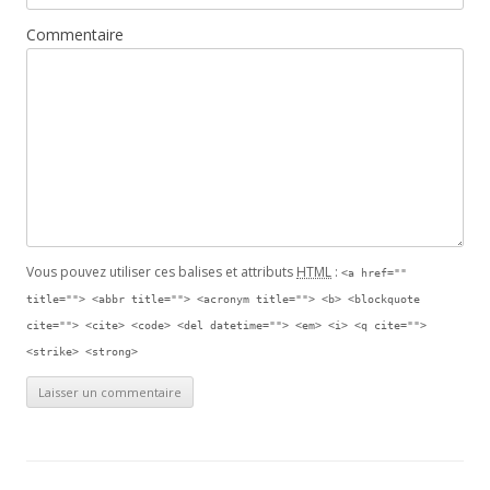
Commentaire
Vous pouvez utiliser ces balises et attributs
HTML
:
<a href=""
title=""> <abbr title=""> <acronym title=""> <b> <blockquote
cite=""> <cite> <code> <del datetime=""> <em> <i> <q cite="">
<strike> <strong>