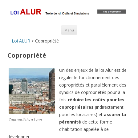
Loi ALUR
Le texte, les amendements, les outils, tout savoir sur le projet de loi
ALUR
Aller au contenu principal
Menu
Loi ALUR
> Copropriété
Copropriété
Un des enjeux de la loi Alur est de
réguler le fonctionnement des
copropriétés et parallèlement des
syndics de copropriétés pour à la
fois
réduire les coûts pour les
copropriétaires
(indirectement
pour les locataires) et
assurer la
Copropriétés à Lyon
pérennité
de cette forme
d’habitation appelée à se
développer.