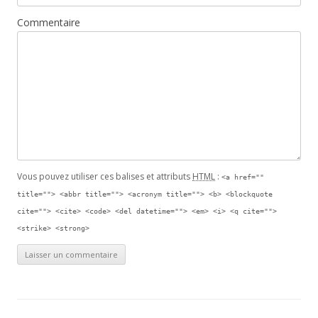
Commentaire
Vous pouvez utiliser ces balises et attributs
HTML
:
<a href=""
title=""> <abbr title=""> <acronym title=""> <b> <blockquote
cite=""> <cite> <code> <del datetime=""> <em> <i> <q cite="">
<strike> <strong>