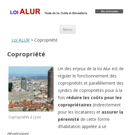
Loi ALUR
Le texte, les amendements, les outils, tout savoir sur le projet de loi
ALUR
Aller au contenu principal
Menu
Loi ALUR
> Copropriété
Copropriété
Un des enjeux de la loi Alur est de
réguler le fonctionnement des
copropriétés et parallèlement des
syndics de copropriétés pour à la
fois
réduire les coûts pour les
copropriétaires
(indirectement
pour les locataires) et
assurer la
Copropriétés à Lyon
pérennité
de cette forme
d’habitation appelée à se
développer.