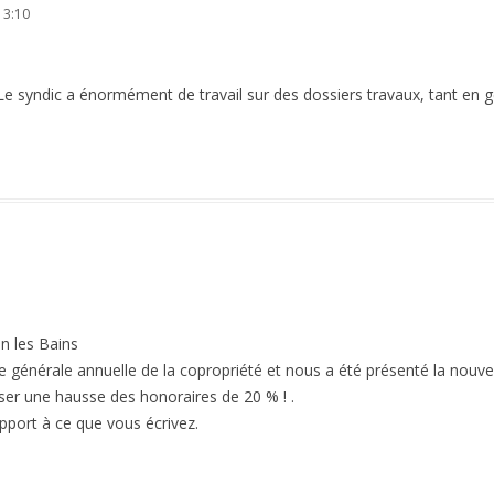
 3:10
Le syndic a énormément de travail sur des dossiers travaux, tant en g
 les Bains
e générale annuelle de la copropriété et nous a été présenté la nouve
sser une hausse des honoraires de 20 % ! .
apport à ce que vous écrivez.