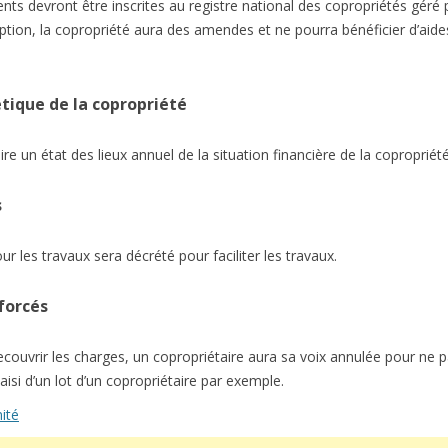
ts devront être inscrites au registre national des copropriétés géré 
iption, la copropriété aura des amendes et ne pourra bénéficier d’aide
étique de la copropriété
re un état des lieux annuel de la situation financière de la copropriété 
s
 les travaux sera décrété pour faciliter les travaux.
forcés
couvrir les charges, un copropriétaire aura sa voix annulée pour ne 
i d’un lot d’un copropriétaire par exemple.
mité