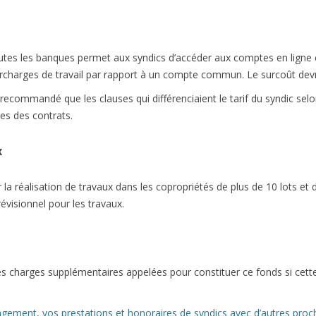
outes les banques permet aux syndics d’accéder aux comptes en ligne
urcharges de travail par rapport à un compte commun. Le surcoût devra
ecommandé que les clauses qui différenciaient le tarif du syndic selo
s des contrats.
x
 la réalisation de travaux dans les copropriétés de plus de 10 lots et 
évisionnel pour les travaux.
es charges supplémentaires appelées pour constituer ce fonds si cett
ement, vos prestations et honoraires de syndics avec d’autres proc