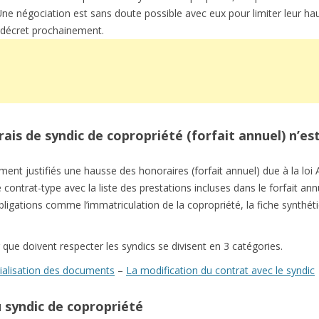
Une négociation est sans doute possible avec eux pour limiter leur ha
 décret prochainement.
s de syndic de copropriété (forfait annuel) n’est p
ement justifiés une hausse des honoraires (forfait annuel) due à la loi A
contrat-type avec la liste des prestations incluses dans le forfait an
obligations comme l’immatriculation de la copropriété, la fiche synthé
r que doivent respecter les syndics se divisent en 3 catégories.
ialisation des documents
–
La modification du contrat avec le syndic
 syndic de copropriété