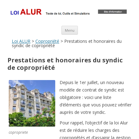
Loi ALUR
Le texte, les amendements, les outils, tout savoir sur le projet de loi
ALUR
Aller au contenu principal
Menu
Loi ALUR
>
Copropriété
> Prestations et honoraires du
syndic de copropriété
Prestations et honoraires du syndic
de copropriété
Depuis le 1er juillet, un nouveau
modèle de contrat de syndic est
obligatoire : voici une liste
d’éléments que vous pouvez vérifier
auprès de votre syndic.
Pour rappel, l’objectif de la loi Alur
est de réduire les charges des
copropriete
copropriétés et d’assainir la gestion