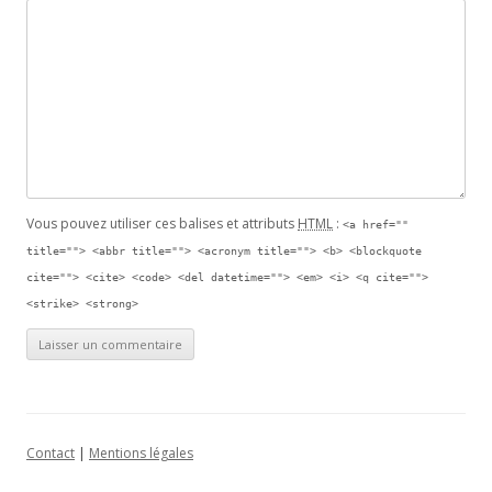
Vous pouvez utiliser ces balises et attributs
HTML
:
<a href=""
title=""> <abbr title=""> <acronym title=""> <b> <blockquote
cite=""> <cite> <code> <del datetime=""> <em> <i> <q cite="">
<strike> <strong>
Contact
|
Mentions légales