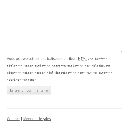
Vous pouvez utiliser ces balises et attributs
HTML
:
<a href=""
title=""> <abbr title=""> <acronym title=""> <b> <blockquote
cite=""> <cite> <code> <del datetime=""> <em> <i> <q cite="">
<strike> <strong>
Contact
|
Mentions légales