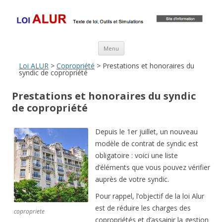
Loi ALUR
Le texte, les amendements, les outils, tout savoir sur le projet de loi
ALUR
Aller au contenu principal
Menu
Loi ALUR
>
Copropriété
> Prestations et honoraires du
syndic de copropriété
Prestations et honoraires du syndic
de copropriété
Depuis le 1er juillet, un nouveau
modèle de contrat de syndic est
obligatoire : voici une liste
d’éléments que vous pouvez vérifier
auprès de votre syndic.
Pour rappel, l’objectif de la loi Alur
est de réduire les charges des
copropriete
copropriétés et d’assainir la gestion