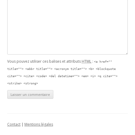
Vous pouvez utiliser ces balises et attributs
HTML
:
<a href=""
title=""> <abbr title=""> <acronym title=""> <b> <blockquote
cite=""> <cite> <code> <del datetime=""> <em> <i> <q cite="">
<strike> <strong>
Contact
|
Mentions légales