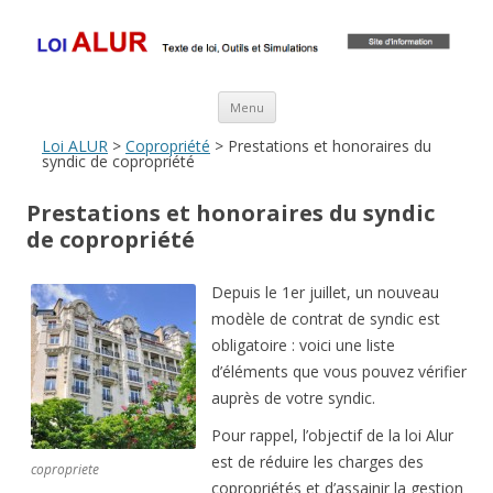
Loi ALUR
Le texte, les amendements, les outils, tout savoir sur le projet de loi
ALUR
Aller au contenu principal
Menu
Loi ALUR
>
Copropriété
> Prestations et honoraires du
syndic de copropriété
Prestations et honoraires du syndic
de copropriété
Depuis le 1er juillet, un nouveau
modèle de contrat de syndic est
obligatoire : voici une liste
d’éléments que vous pouvez vérifier
auprès de votre syndic.
Pour rappel, l’objectif de la loi Alur
est de réduire les charges des
copropriete
copropriétés et d’assainir la gestion