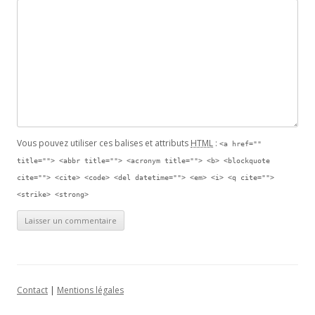
Vous pouvez utiliser ces balises et attributs
HTML
:
<a href=""
title=""> <abbr title=""> <acronym title=""> <b> <blockquote
cite=""> <cite> <code> <del datetime=""> <em> <i> <q cite="">
<strike> <strong>
Contact
|
Mentions légales