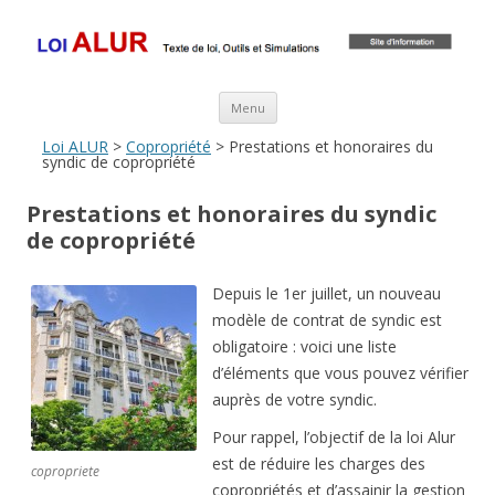
Loi ALUR
Le texte, les amendements, les outils, tout savoir sur le projet de loi
ALUR
Aller au contenu principal
Menu
Loi ALUR
>
Copropriété
> Prestations et honoraires du
syndic de copropriété
Prestations et honoraires du syndic
de copropriété
Depuis le 1er juillet, un nouveau
modèle de contrat de syndic est
obligatoire : voici une liste
d’éléments que vous pouvez vérifier
auprès de votre syndic.
Pour rappel, l’objectif de la loi Alur
est de réduire les charges des
copropriete
copropriétés et d’assainir la gestion