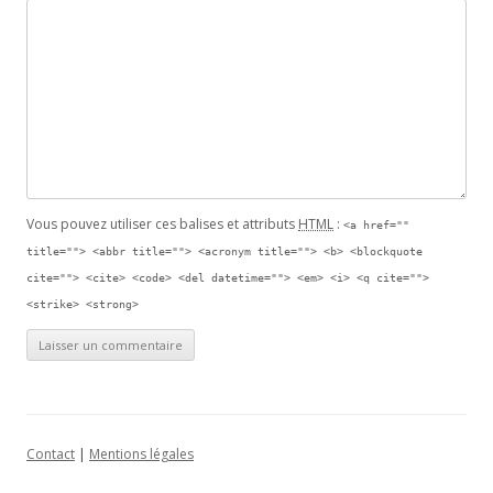
Vous pouvez utiliser ces balises et attributs
HTML
:
<a href=""
title=""> <abbr title=""> <acronym title=""> <b> <blockquote
cite=""> <cite> <code> <del datetime=""> <em> <i> <q cite="">
<strike> <strong>
Contact
|
Mentions légales