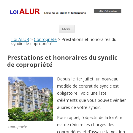
Loi ALUR
Le texte, les amendements, les outils, tout savoir sur le projet de loi
ALUR
Aller au contenu principal
Menu
Loi ALUR
>
Copropriété
> Prestations et honoraires du
syndic de copropriété
Prestations et honoraires du syndic
de copropriété
Depuis le 1er juillet, un nouveau
modèle de contrat de syndic est
obligatoire : voici une liste
d’éléments que vous pouvez vérifier
auprès de votre syndic.
Pour rappel, l’objectif de la loi Alur
est de réduire les charges des
copropriete
copropriétés et d’assainir la gestion