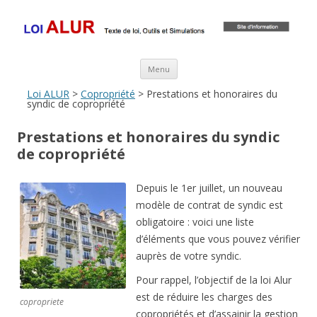
Loi ALUR
Le texte, les amendements, les outils, tout savoir sur le projet de loi
ALUR
Aller au contenu principal
Menu
Loi ALUR
>
Copropriété
> Prestations et honoraires du
syndic de copropriété
Prestations et honoraires du syndic
de copropriété
Depuis le 1er juillet, un nouveau
modèle de contrat de syndic est
obligatoire : voici une liste
d’éléments que vous pouvez vérifier
auprès de votre syndic.
Pour rappel, l’objectif de la loi Alur
est de réduire les charges des
copropriete
copropriétés et d’assainir la gestion