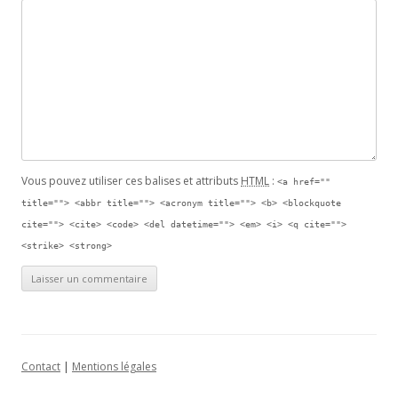
Vous pouvez utiliser ces balises et attributs
HTML
:
<a href=""
title=""> <abbr title=""> <acronym title=""> <b> <blockquote
cite=""> <cite> <code> <del datetime=""> <em> <i> <q cite="">
<strike> <strong>
Contact
|
Mentions légales