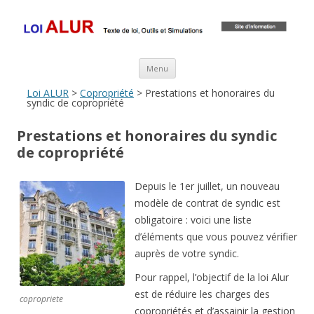
Loi ALUR
Le texte, les amendements, les outils, tout savoir sur le projet de loi
ALUR
Aller au contenu principal
Menu
Loi ALUR
>
Copropriété
> Prestations et honoraires du
syndic de copropriété
Prestations et honoraires du syndic
de copropriété
Depuis le 1er juillet, un nouveau
modèle de contrat de syndic est
obligatoire : voici une liste
d’éléments que vous pouvez vérifier
auprès de votre syndic.
Pour rappel, l’objectif de la loi Alur
est de réduire les charges des
copropriete
copropriétés et d’assainir la gestion