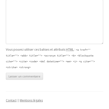
Vous pouvez utiliser ces balises et attributs
HTML
:
<a href=""
title=""> <abbr title=""> <acronym title=""> <b> <blockquote
cite=""> <cite> <code> <del datetime=""> <em> <i> <q cite="">
<strike> <strong>
Contact
|
Mentions légales