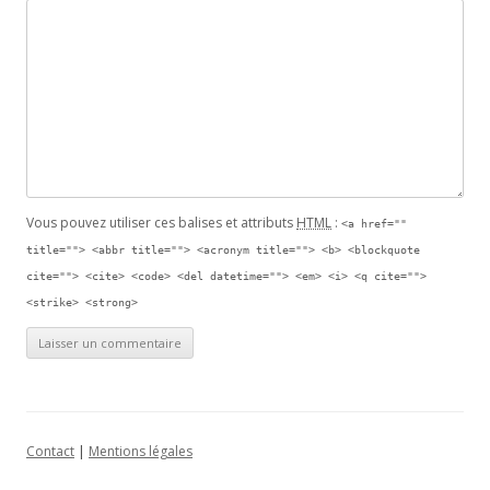
Vous pouvez utiliser ces balises et attributs
HTML
:
<a href=""
title=""> <abbr title=""> <acronym title=""> <b> <blockquote
cite=""> <cite> <code> <del datetime=""> <em> <i> <q cite="">
<strike> <strong>
Contact
|
Mentions légales