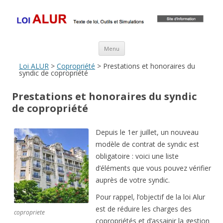
Loi ALUR
Le texte, les amendements, les outils, tout savoir sur le projet de loi
ALUR
Aller au contenu principal
Menu
Loi ALUR
>
Copropriété
> Prestations et honoraires du
syndic de copropriété
Prestations et honoraires du syndic
de copropriété
Depuis le 1er juillet, un nouveau
modèle de contrat de syndic est
obligatoire : voici une liste
d’éléments que vous pouvez vérifier
auprès de votre syndic.
Pour rappel, l’objectif de la loi Alur
est de réduire les charges des
copropriete
copropriétés et d’assainir la gestion