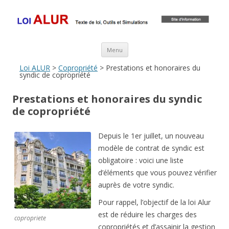
Loi ALUR
Le texte, les amendements, les outils, tout savoir sur le projet de loi
ALUR
Aller au contenu principal
Menu
Loi ALUR
>
Copropriété
> Prestations et honoraires du
syndic de copropriété
Prestations et honoraires du syndic
de copropriété
Depuis le 1er juillet, un nouveau
modèle de contrat de syndic est
obligatoire : voici une liste
d’éléments que vous pouvez vérifier
auprès de votre syndic.
Pour rappel, l’objectif de la loi Alur
est de réduire les charges des
copropriete
copropriétés et d’assainir la gestion