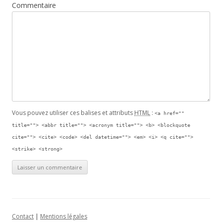
Commentaire
Vous pouvez utiliser ces balises et attributs
HTML
:
<a href=""
title=""> <abbr title=""> <acronym title=""> <b> <blockquote
cite=""> <cite> <code> <del datetime=""> <em> <i> <q cite="">
<strike> <strong>
Contact
|
Mentions légales