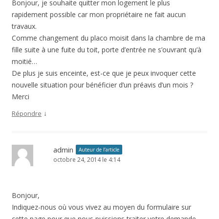
Bonjour, je souhaite quitter mon logement le plus
rapidement possible car mon propriétaire ne fait aucun
travaux.
Comme changement du placo moisit dans la chambre de ma
fille suite à une fuite du toit, porte d’entrée ne s’ouvrant qu’à
moitié…
De plus je suis enceinte, est-ce que je peux invoquer cette
nouvelle situation pour bénéficier d’un préavis d’un mois ?
Merci
↓
Répondre
admin
Auteur de l’article
octobre 24, 2014 le 4:14
Bonjour,
Indiquez-nous où vous vivez au moyen du formulaire sur
cette page pour que nous puissions traiter votre demande.