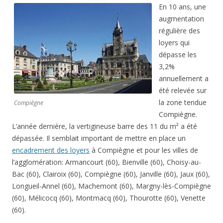
En 10 ans, une
augmentation
régulière des
loyers qui
dépasse les
3,2%
annuellement a
été relevée sur
la zone tendue
Compiègne
Compiègne.
L’année dernière, la vertigineuse barre des 11 du m² a été
dépassée. Il semblait important de mettre en place un
encadrement des loyers
à Compiègne et pour les villes de
l’agglomération: Armancourt (60), Bienville (60), Choisy-au-
Bac (60), Clairoix (60), Compiègne (60), Janville (60), Jaux (60),
Longueil-Annel (60), Machemont (60), Margny-lès-Compiègne
(60), Mélicocq (60), Montmacq (60), Thourotte (60), Venette
(60).