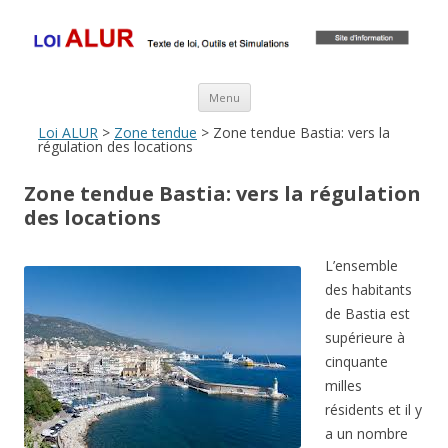
Loi ALUR
Le texte, les amendements, les outils, tout savoir sur le projet de loi
ALUR
Aller au contenu principal
Menu
Loi ALUR
>
Zone tendue
> Zone tendue Bastia: vers la
régulation des locations
Zone tendue Bastia: vers la régulation
des locations
L’ensemble
des habitants
de Bastia est
supérieure à
cinquante
milles
résidents et il y
a un nombre