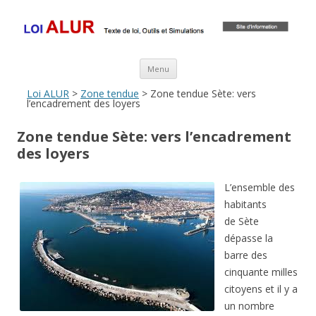
Loi ALUR
Le texte, les amendements, les outils, tout savoir sur le projet de loi
ALUR
Aller au contenu principal
Menu
Loi ALUR
>
Zone tendue
> Zone tendue Sète: vers
l’encadrement des loyers
Zone tendue Sète: vers l’encadrement
des loyers
L’ensemble des
habitants
de Sète
dépasse la
barre des
cinquante milles
citoyens et il y a
un nombre