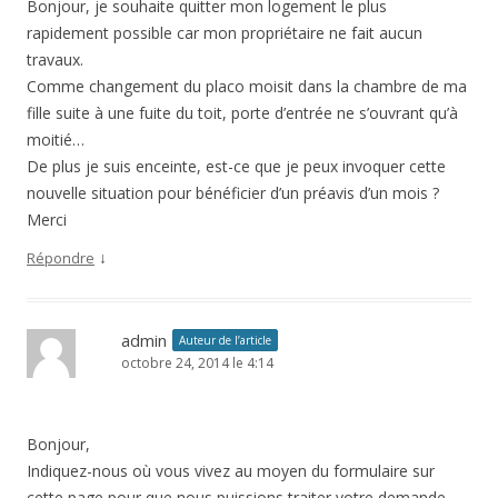
Bonjour, je souhaite quitter mon logement le plus
rapidement possible car mon propriétaire ne fait aucun
travaux.
Comme changement du placo moisit dans la chambre de ma
fille suite à une fuite du toit, porte d’entrée ne s’ouvrant qu’à
moitié…
De plus je suis enceinte, est-ce que je peux invoquer cette
nouvelle situation pour bénéficier d’un préavis d’un mois ?
Merci
↓
Répondre
admin
Auteur de l’article
octobre 24, 2014 le 4:14
Bonjour,
Indiquez-nous où vous vivez au moyen du formulaire sur
cette page pour que nous puissions traiter votre demande.