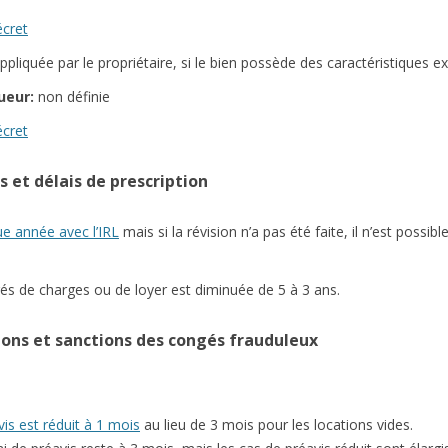
écret
liquée par le propriétaire, si le bien possède des caractéristiques ex
ueur:
non définie
écret
s et délais de prescription
ue année avec l’IRL
mais si la révision n’a pas été faite, il n’est possi
rés de charges ou de loyer est diminuée de 5 à 3 ans.
tions et sanctions des congés frauduleux
vis est réduit à 1 mois
au lieu de 3 mois pour les locations vides.