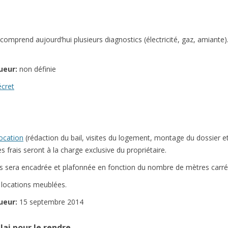
 comprend aujourd’hui plusieurs diagnostics (électricité, gaz, amiante
ueur:
non définie
écret
e
location
(rédaction du bail, visites du logement, montage du dossier et
res frais seront à la charge exclusive du propriétaire.
s sera encadrée et plafonnée en fonction du nombre de mètres carrés
 locations meublées.
ueur:
15 septembre 2014
ai pour le rendre