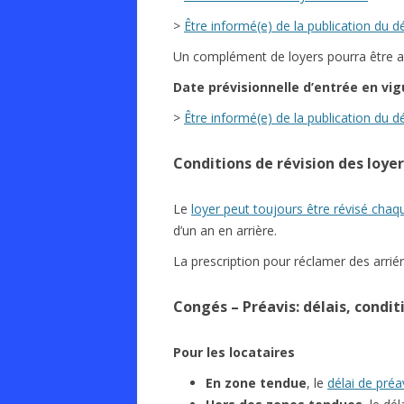
>
Être informé(e) de la publication du d
Un complément de loyers pourra être app
Date
prévisionnelle
d’entrée en vig
>
Être informé(e) de la publication du d
Conditions de révision des loyer
Le
loyer peut toujours être révisé chaq
d’un an en arrière.
La prescription pour réclamer des arrié
Congés – Préavis: délais, condi
Pour les locataires
En zone tendue
, le
délai de préa