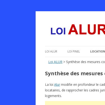
Le texte, les amendements, les outils, tout 
Loi ALUR
LOI ALUR
LOI PINEL
LOCATION
Loi ALUR
> Synthèse des mesures con
Synthèse des mesures 
La loi
Alur
modifie en profondeur le cadr
locataires, de rapprocher les cadres jur
logements.