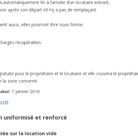
ra automatiquement fin à l’arrivée d’un locataire entrant,
is après son départ s’il n’y a pas de remplaçant.
ent aussi, elles pourront être sous forme:
s charges récupérables.
ratuite pour le propriétaire et le locataire et elle couvrira le proprié
e la zone concerné.
ueur:
1 janvier 2016
écret
on uniformisé et renforcé
ée sur la location vide