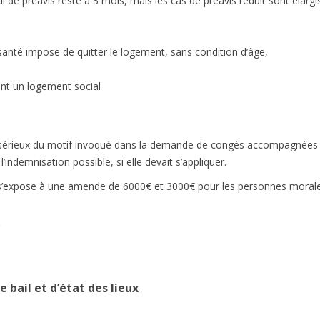
lai de préavis reste à 3 mois, mais les cas de préavis réduit sont élar
e santé impose de quitter le logement, sans condition d’âge,
ient un logement social
le sérieux du motif invoqué dans la demande de congés accompagnées
indemnisation possible, si elle devait s’appliquer.
r s’expose à une amende de 6000€ et 3000€ pour les personnes morale
 bail et d’état des lieux