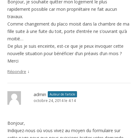
Bonjour, je souhaite quitter mon logement le plus
rapidement possible car mon propriétaire ne fait aucun
travaux.
Comme changement du placo moisit dans la chambre de ma
fille suite à une fuite du toit, porte d’entrée ne s’ouvrant qu’à
moitié…
De plus je suis enceinte, est-ce que je peux invoquer cette
nouvelle situation pour bénéficier d’un préavis d’un mois ?
Merci
↓
Répondre
admin
Auteur de l’article
octobre 24, 2014 le 4:14
Bonjour,
Indiquez-nous où vous vivez au moyen du formulaire sur
cette page pour que nous puissions traiter votre demande.