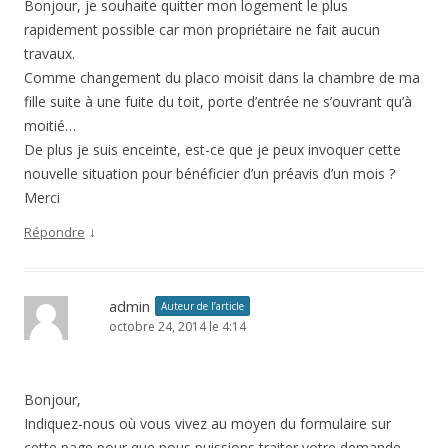
Bonjour, je souhaite quitter mon logement le plus
rapidement possible car mon propriétaire ne fait aucun
travaux.
Comme changement du placo moisit dans la chambre de ma
fille suite à une fuite du toit, porte d’entrée ne s’ouvrant qu’à
moitié…
De plus je suis enceinte, est-ce que je peux invoquer cette
nouvelle situation pour bénéficier d’un préavis d’un mois ?
Merci
↓
Répondre
admin
Auteur de l’article
octobre 24, 2014 le 4:14
Bonjour,
Indiquez-nous où vous vivez au moyen du formulaire sur
cette page pour que nous puissions traiter votre demande.