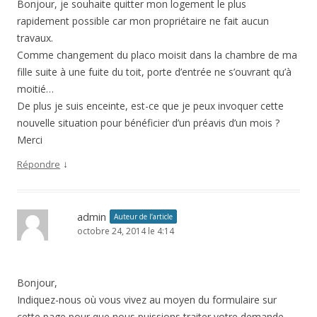
Bonjour, je souhaite quitter mon logement le plus
rapidement possible car mon propriétaire ne fait aucun
travaux.
Comme changement du placo moisit dans la chambre de ma
fille suite à une fuite du toit, porte d’entrée ne s’ouvrant qu’à
moitié…
De plus je suis enceinte, est-ce que je peux invoquer cette
nouvelle situation pour bénéficier d’un préavis d’un mois ?
Merci
↓
Répondre
admin
Auteur de l’article
octobre 24, 2014 le 4:14
Bonjour,
Indiquez-nous où vous vivez au moyen du formulaire sur
cette page pour que nous puissions traiter votre demande.