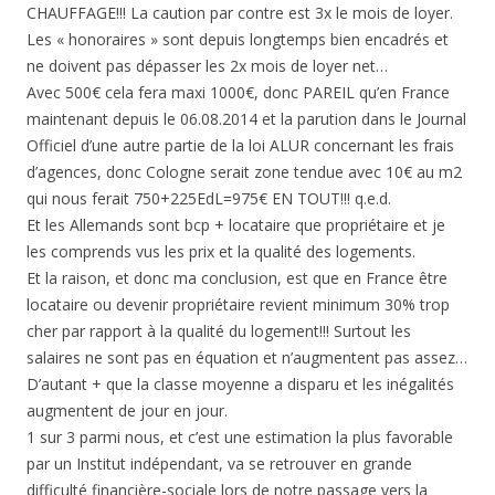
CHAUFFAGE!!! La caution par contre est 3x le mois de loyer.
Les « honoraires » sont depuis longtemps bien encadrés et
ne doivent pas dépasser les 2x mois de loyer net…
Avec 500€ cela fera maxi 1000€, donc PAREIL qu’en France
maintenant depuis le 06.08.2014 et la parution dans le Journal
Officiel d’une autre partie de la loi ALUR concernant les frais
d’agences, donc Cologne serait zone tendue avec 10€ au m2
qui nous ferait 750+225EdL=975€ EN TOUT!!! q.e.d.
Et les Allemands sont bcp + locataire que propriétaire et je
les comprends vus les prix et la qualité des logements.
Et la raison, et donc ma conclusion, est que en France être
locataire ou devenir propriétaire revient minimum 30% trop
cher par rapport à la qualité du logement!!! Surtout les
salaires ne sont pas en équation et n’augmentent pas assez…
D’autant + que la classe moyenne a disparu et les inégalités
augmentent de jour en jour.
1 sur 3 parmi nous, et c’est une estimation la plus favorable
par un Institut indépendant, va se retrouver en grande
difficulté financière-sociale lors de notre passage vers la