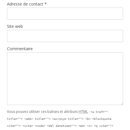
Adresse de contact
*
Site web
Commentaire
Vous pouvez utiliser ces balises et attributs
HTML
:
<a href=""
title=""> <abbr title=""> <acronym title=""> <b> <blockquote
cite=""> <cite> <code> <del datetime=""> <em> <i> <q cite="">