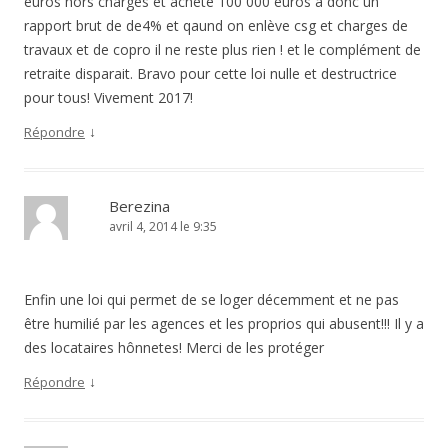
euros hors charges et acheté 100 000 euros a donc un
rapport brut de de4% et qaund on enlève csg et charges de
travaux et de copro il ne reste plus rien ! et le complément de
retraite disparait. Bravo pour cette loi nulle et destructrice
pour tous! Vivement 2017!
↓
Répondre
Berezina
avril 4, 2014 le 9:35
Enfin une loi qui permet de se loger décemment et ne pas
être humilié par les agences et les proprios qui abusent!!! Il y a
des locataires hônnetes! Merci de les protéger
↓
Répondre