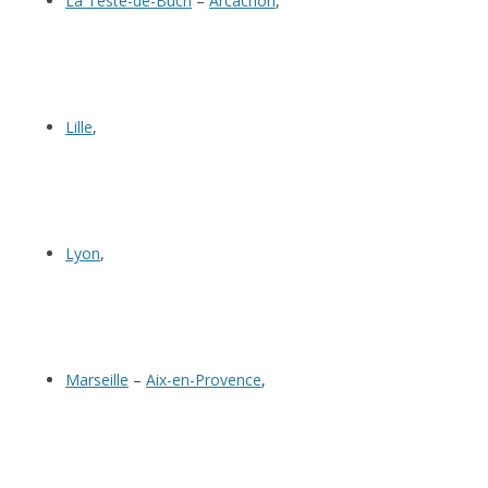
La Teste-de-Buch
–
Arcachon
,
Lille
,
Lyon
,
Marseille
–
Aix-en-Provence
,