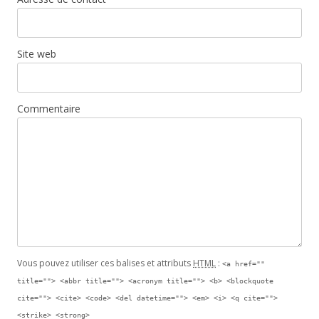
Site web
Commentaire
Vous pouvez utiliser ces balises et attributs
HTML
:
<a href=""
title=""> <abbr title=""> <acronym title=""> <b> <blockquote
cite=""> <cite> <code> <del datetime=""> <em> <i> <q cite="">
<strike> <strong>