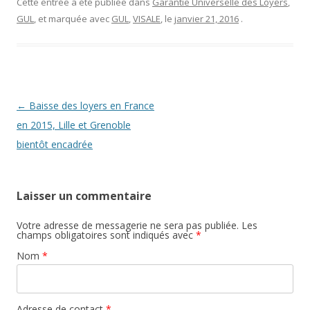
Cette entrée a été publiée dans
Garantie Universelle des Loyers
,
GUL
, et marquée avec
GUL
,
VISALE
, le
janvier 21, 2016
.
Navigation des articles
←
Baisse des loyers en France
en 2015, Lille et Grenoble
bientôt encadrée
Laisser un commentaire
Votre adresse de messagerie ne sera pas publiée. Les
champs obligatoires sont indiqués avec
*
Nom
*
Adresse de contact
*