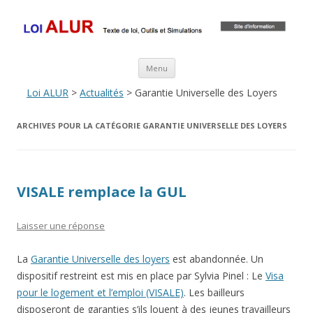
Loi ALUR
Le texte, les amendements, les outils, tout savoir sur le projet de loi
ALUR
Aller au contenu principal
Menu
Loi ALUR
>
Actualités
> Garantie Universelle des Loyers
ARCHIVES POUR LA CATÉGORIE
GARANTIE UNIVERSELLE DES LOYERS
VISALE remplace la GUL
Laisser une réponse
La
Garantie Universelle des loyers
est abandonnée. Un
dispositif restreint est mis en place par Sylvia Pinel : Le
Visa
pour le logement et l’emploi (VISALE)
. Les bailleurs
disposeront de garanties s’ils louent à des jeunes travailleurs