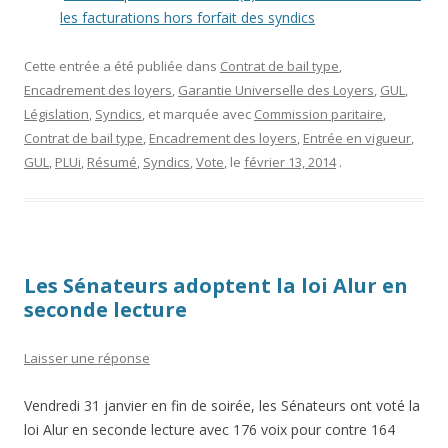
les facturations hors forfait des syndics
Cette entrée a été publiée dans
Contrat de bail type
,
Encadrement des loyers
,
Garantie Universelle des Loyers
,
GUL
,
Législation
,
Syndics
, et marquée avec
Commission paritaire
,
Contrat de bail type
,
Encadrement des loyers
,
Entrée en vigueur
,
GUL
,
PLUi
,
Résumé
,
Syndics
,
Vote
, le
février 13, 2014
.
Les Sénateurs adoptent la loi Alur en
seconde lecture
Laisser une réponse
Vendredi 31 janvier en fin de soirée, les Sénateurs ont voté la
loi Alur en seconde lecture avec 176 voix pour contre 164