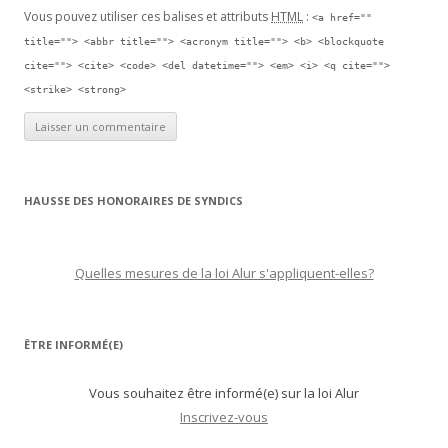
Vous pouvez utiliser ces balises et attributs
HTML
:
<a href=""
title=""> <abbr title=""> <acronym title=""> <b> <blockquote
cite=""> <cite> <code> <del datetime=""> <em> <i> <q cite="">
<strike> <strong>
HAUSSE DES HONORAIRES DE SYNDICS
Quelles mesures de la loi Alur s'appliquent-elles?
ÊTRE INFORMÉ(E)
Vous souhaitez être informé(e) sur la loi Alur
Inscrivez-vous