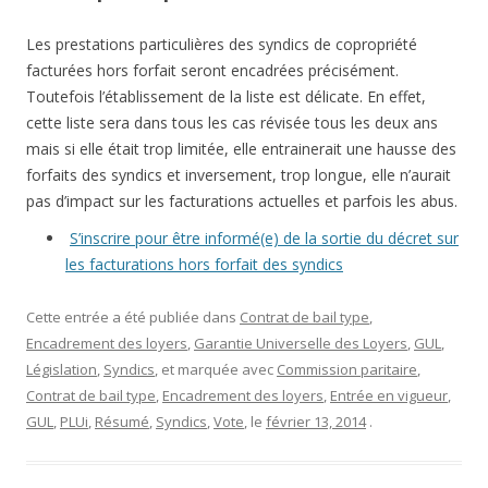
Les prestations particulières des syndics de copropriété
facturées hors forfait seront encadrées précisément.
Toutefois l’établissement de la liste est délicate. En effet,
cette liste sera dans tous les cas révisée tous les deux ans
mais si elle était trop limitée, elle entrainerait une hausse des
forfaits des syndics et inversement, trop longue, elle n’aurait
pas d’impact sur les facturations actuelles et parfois les abus.
S’inscrire pour être informé(e) de la sortie du décret sur
les facturations hors forfait des syndics
Cette entrée a été publiée dans
Contrat de bail type
,
Encadrement des loyers
,
Garantie Universelle des Loyers
,
GUL
,
Législation
,
Syndics
, et marquée avec
Commission paritaire
,
Contrat de bail type
,
Encadrement des loyers
,
Entrée en vigueur
,
GUL
,
PLUi
,
Résumé
,
Syndics
,
Vote
, le
février 13, 2014
.